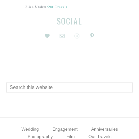
Filed Under:
Our Travels
Before
Reader
SOCIAL
Footer
Interactions
Footer
Search
this
website
Wedding
Engagement
Anniversaries
Photography
Film
Our Travels