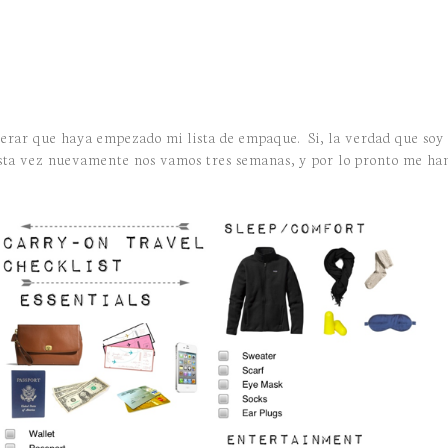
erar que haya empezado mi lista de empaque. Si, la verdad que soy 
Esta vez nuevamente nos vamos tres semanas, y por lo pronto me han 