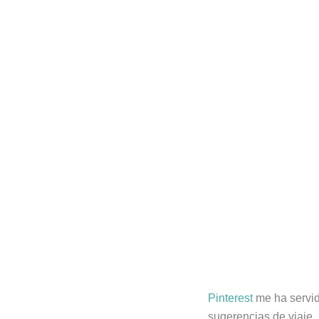
Pinterest
me ha servid
sugerencias de viaje. P