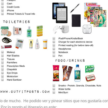
o de mucho. He podido ver y pinear sitios que nos gustaría co
or lo pronto el itinerario es este;