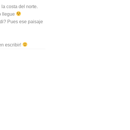
a costa del norte.
o llegue
idi? Pues ese paisaje
n escribir!