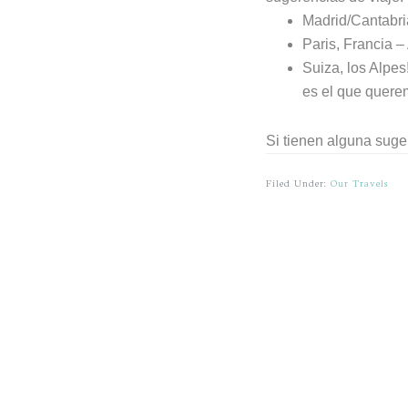
Madrid/Cantabria
Paris, Francia –
Suiza, los Alpes
es el que quere
Si tienen alguna suge
Filed Under:
Our Travels
Before
Reader
Footer
Interactions
Footer