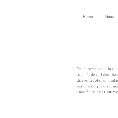
Skip
Skip
Skip
to
to
to
Home
About
primary
main
footer
navigation
content
Ya ha comenzado la cue
después de casi dos años
diferente, oler un ambi
país mejor que otro, ma
emoción de estar nueva