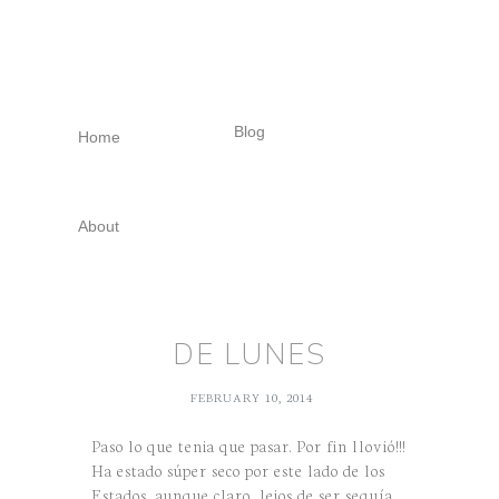
Skip
Skip
Skip
to
to
to
primary
main
footer
navigation
content
Blog
Home
About
DE LUNES
FEBRUARY 10, 2014
Paso lo que tenia que pasar. Por fin llovió!!!
Ha estado súper seco por este lado de los
Estados, aunque claro, lejos de ser sequía,