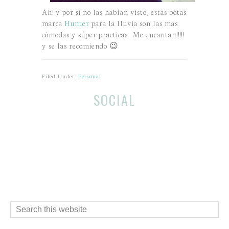
Ah! y por si no las habían visto, estas botas
marca
Hunter
para la lluvia son las mas
cómodas y súper practicas. Me encantan!!!!!
y se las recomiendo 😉
Filed Under:
Personal
Before
Reader
SOCIAL
Footer
Interactions
Footer
Search
this