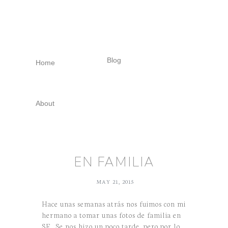
Skip
Skip
Skip
to
to
to
primary
main
footer
navigation
content
Blog
Home
About
EN FAMILIA
MAY 21, 2015
Hace unas semanas atrás nos fuimos con mi
hermano a tomar unas fotos de familia en
SF. Se nos hizo un poco tarde, pero por lo