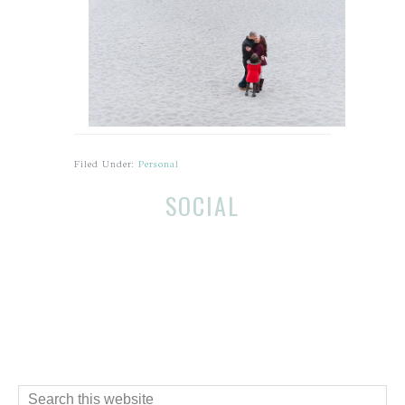
Filed Under:
Personal
Before
Reader
SOCIAL
Footer
Interactions
Footer
Search