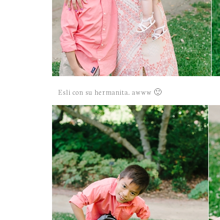
Esli con su hermanita.. awww 🙂