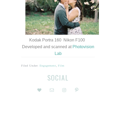
Kodak Portra 160 Nikon F100
Developed and scanned at
Photovision
Lab
Filed Under:
Engagement
,
Film
Before
Reader
SOCIAL
Footer
Interactions
Footer