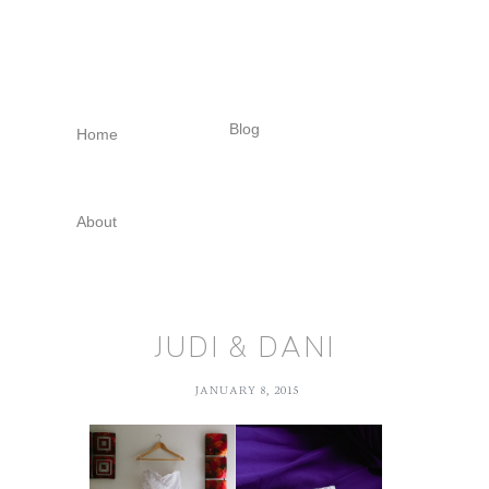
Skip
Skip
Skip
to
to
to
primary
main
footer
navigation
content
Blog
Home
About
JUDI & DANI
JANUARY 8, 2015