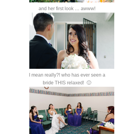
and her first look … awww!
I mean really?! who has ever seen a
bride THIS relaxed! 🙂