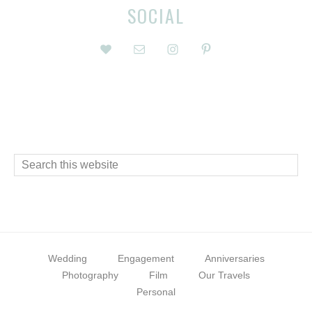
Before
Reader
SOCIAL
Footer
Interactions
Footer
Search
this
website
Wedding
Engagement
Anniversaries
Photography
Film
Our Travels
Personal