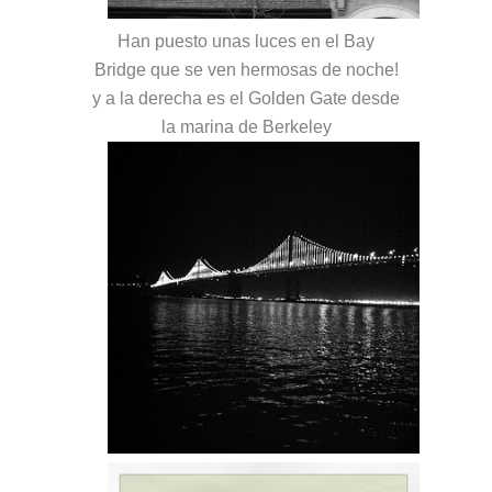
Han puesto unas luces en el Bay
Bridge que se ven hermosas de noche!
y a la derecha es el Golden Gate desde
la marina de Berkeley