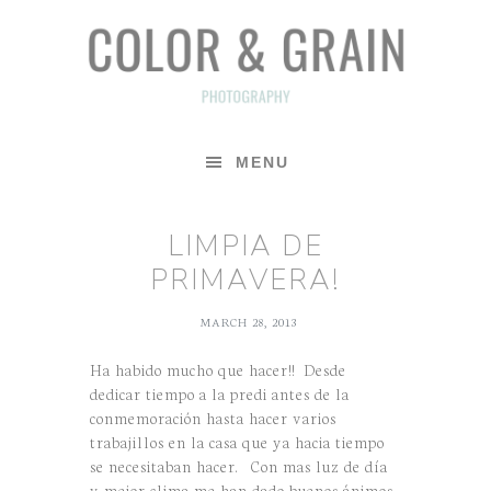
Skip
Skip
Skip
to
to
to
primary
main
footer
navigation
content
MENU
LIMPIA DE
PRIMAVERA!
MARCH 28, 2013
Ha habido mucho que hacer!! Desde
dedicar tiempo a la predi antes de la
conmemoración hasta hacer varios
trabajillos en la casa que ya hacia tiempo
se necesitaban hacer. Con mas luz de día
y mejor clima me han dado buenos ánimos