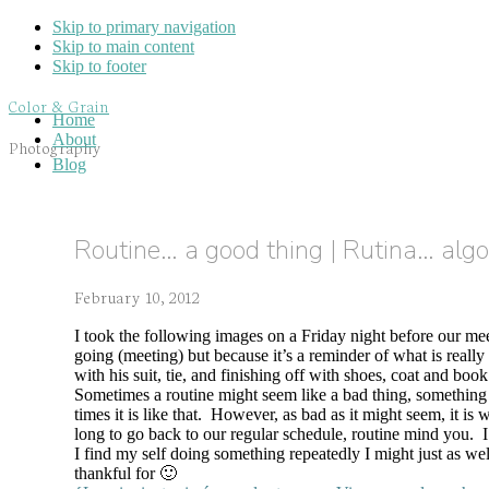
Skip to primary navigation
Skip to main content
Skip to footer
Color & Grain
Home
About
Photography
Blog
Routine… a good thing | Rutina… alg
February 10, 2012
I took the following images on a Friday night before our me
going (meeting) but because it’s a reminder of what is reall
with his suit, tie, and finishing off with shoes, coat and bo
Sometimes a routine might seem like a bad thing, something 
times it is like that. However, as bad as it might seem, it is
long to go back to our regular schedule, routine mind you. I
I find my self doing something repeatedly I might just as wel
thankful for 🙂