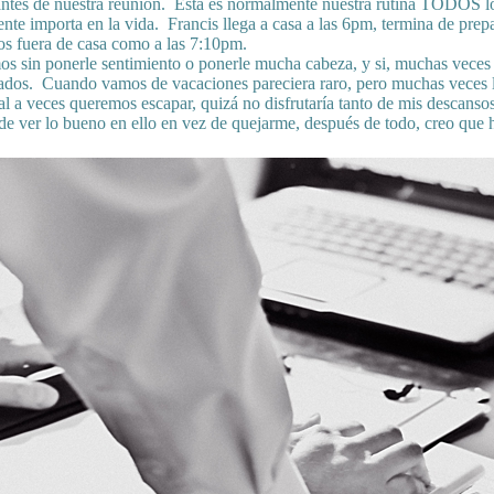
 antes de nuestra reunión. Esta es normalmente nuestra rutina TODOS 
nte importa en la vida. Francis llega a casa a las 6pm, termina de prep
amos fuera de casa como a las 7:10pm.
s sin ponerle sentimiento o ponerle mucha cabeza, y si, muchas veces e
rados. Cuando vamos de vacaciones pareciera raro, pero muchas veces l
cual a veces queremos escapar, quizá no disfrutaría tanto de mis descan
 de ver lo bueno en ello en vez de quejarme, después de todo, creo que 