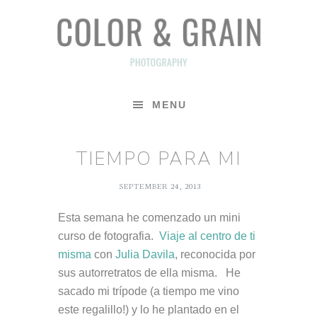
Skip
Skip
Skip
to
to
to
primary
main
footer
navigation
content
MENU
TIEMPO PARA MI
SEPTEMBER 24, 2013
Esta semana he comenzado un mini
curso de fotografia.
Viaje al centro de ti
misma
con
Julia Davila
, reconocida por
sus autorretratos de ella misma. He
sacado mi trípode (a tiempo me vino
este regalillo!) y lo he plantado en el