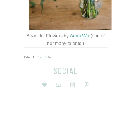
Beautiful Flowers by
Anna Wu
(one of
her many talents!)
Filed Under:
Film
Before
Reader
SOCIAL
Footer
Interactions
Footer