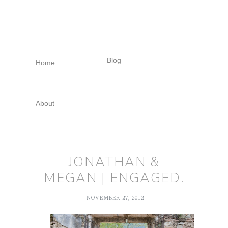
Skip
Skip
Skip
to
to
to
primary
main
footer
navigation
content
Blog
Home
About
JONATHAN &
MEGAN | ENGAGED!
NOVEMBER 27, 2012