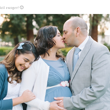
cil escoger! 🙂