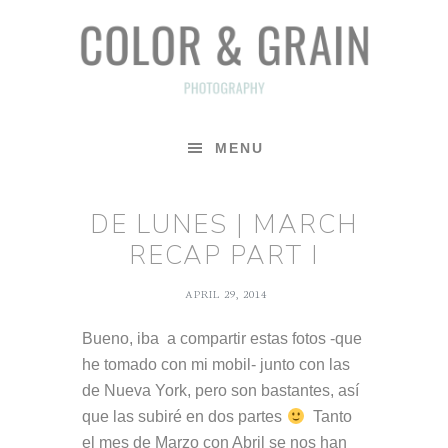
Skip
Skip
Skip
to
to
to
primary
main
footer
navigation
content
MENU
DE LUNES | MARCH
RECAP PART I
APRIL 29, 2014
Bueno, iba a compartir estas fotos -que
he tomado con mi mobil- junto con las
de Nueva York, pero son bastantes, así
que las subiré en dos partes
Tanto
el mes de Marzo con Abril se nos han