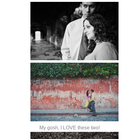
My gosh, I LOVE these two!