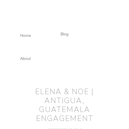
Skip
Skip
Skip
to
to
to
primary
main
footer
navigation
content
Blog
Home
About
ELENA & NOE |
ANTIGUA,
GUATEMALA
ENGAGEMENT