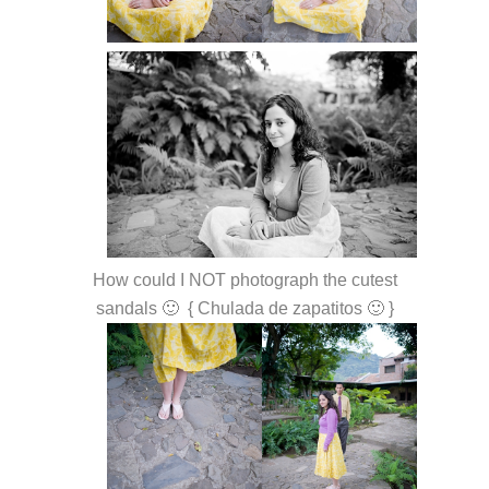
How could I NOT photograph the cutest
sandals 🙂 { Chulada de zapatitos 🙂 }