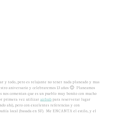
ear y todo, pero es relajante no tener nada planeado y mas
estro aniversario y celebraremos 13 años 🙂 Planeamos
os nos comentan que es un pueblo muy bonito con mucho
or primera vez utilizar
airbnb
para reserverar lugar
ndo ahi), pero con excelentes referencias y con
ompañía local (basada en SF). Me ENCANTA el estilo, y el