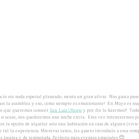
acío sin nada especial planeado, siento un gran alivio. Nos gusta pas
mos la asamblea y eso, como siempre es emocionante! En Mayo es nu
mpo que queremos conocer
San Luis Obispo
y por fin lo haremos!! Tod
or si acaso, nos quedaremos una noche extra. Esta vez intentaremos p
on la opción de alquilar solo una habitación en casa de alguien (vivie
e tal la experiencia. Mientras tanto, les quiero introducir a esta c
es locales y de temporada. Perfecto para eventos especiales 🙂