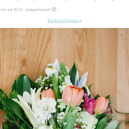
ue ver en SLO… compartanlo! 🙂
Farmgirl Flowers