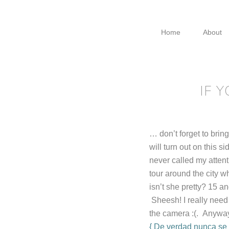
Skip
Skip
Skip
to
to
to
Home
About
primary
main
footer
navigation
content
IF 
… don’t forget to brin
will turn out on this 
never called my attent
tour around the city 
isn’t she pretty? 15 
Sheesh! I really need 
the camera :(. Anyway,
{ De verdad nunca se