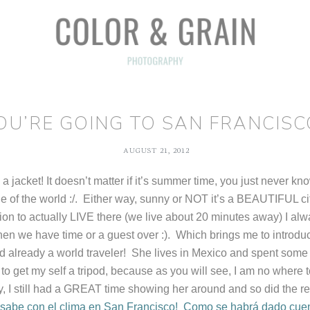
YOU’RE GOING TO SAN FRANCISCO
AUGUST 21, 2012
g a jacket! It doesn’t matter if it’s summer time, you just never 
side of the world :/. Either way, sunny or NOT it’s a BEAUTIFUL ci
ion to actually LIVE there (we live about 20 minutes away) I alwa
when we have time or a guest over :). Which brings me to introd
and already a world traveler! She lives in Mexico and spent some
to get my self a tripod, because as you will see, I am no where 
 I still had a GREAT time showing her around and so did the rest 
 sabe con el clima en San Francisco! Como se habrá dado cuen