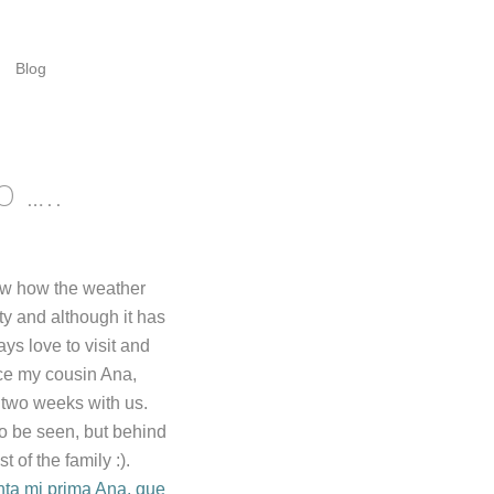
Blog
 …..
know how the weather
ty and although it has
ys love to visit and
uce my cousin Ana,
 two weeks with us.
to be seen, but behind
of the family :).
ta mi prima Ana, que