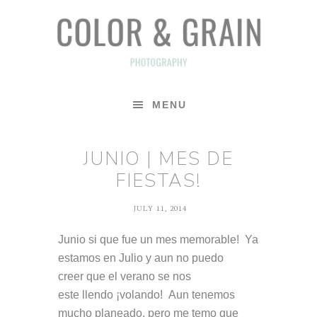
Skip
Skip
Skip
to
to
to
primary
main
footer
navigation
content
MENU
JUNIO | MES DE
FIESTAS!
JULY 11, 2014
Junio si que fue un mes memorable! Ya
estamos en Julio y aun no puedo
creer que el verano se nos
este llendo ¡volando! Aun tenemos
mucho planeado, pero me temo que