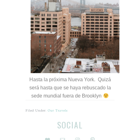
Hasta la próxima Nueva York. Quizá
será hasta que se haya rebuscado la
sede mundial fuera de Brooklyn
Filed Under:
Our Travels
Before
Reader
SOCIAL
Footer
Interactions