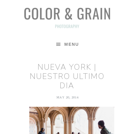
Skip
Skip
Skip
to
to
to
primary
main
footer
navigation
content
MENU
NUEVA YORK |
NUESTRO ULTIMO
DIA
MAY 20, 2014