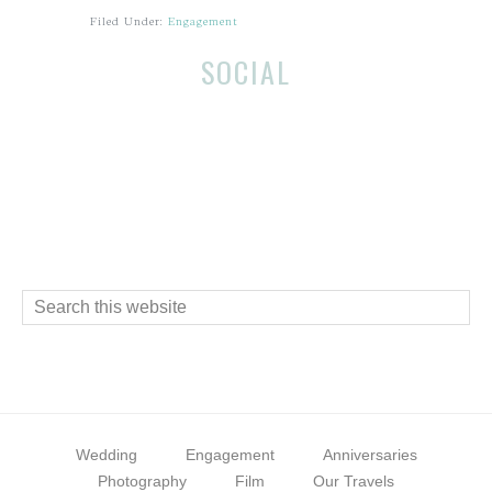
Filed Under:
Engagement
Before
Reader
SOCIAL
Footer
Interactions
Footer
Search
this
website
Wedding
Engagement
Anniversaries
Photography
Film
Our Travels