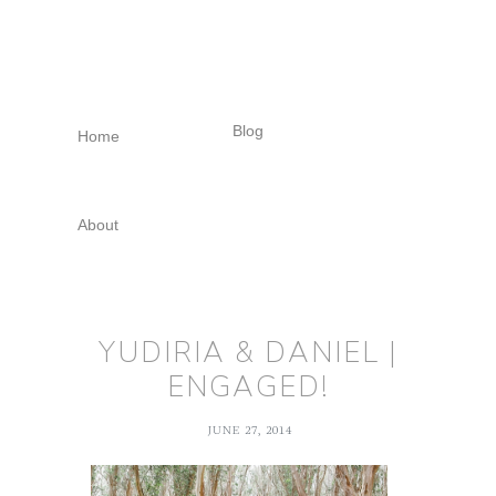
Skip
Skip
Skip
to
to
to
primary
main
footer
navigation
content
Blog
Home
About
YUDIRIA & DANIEL |
ENGAGED!
JUNE 27, 2014